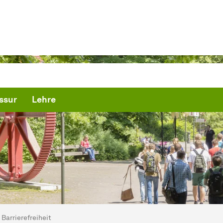
ssur
Lehre
ind hier:
artseite
Barrierefreiheit