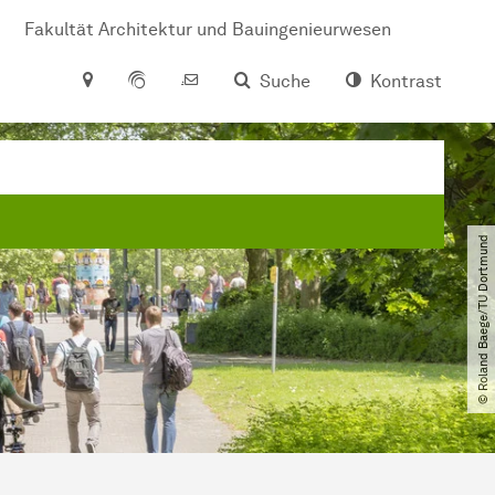
Fakultät Architektur und Bauingenieurwesen
Suche
Kontrast
© Roland Baege​/​TU Dortmund