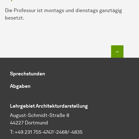
Die Professur ist montags und dienstags ganztägig
besetzt.
Zum Seit
Sprechstunden
Abgaben
Lehrgebiet Architekturdarstellung
August-Schmidt-Straße 8
44227 Dortmund
T: +49 231 755-4747/-2468/-4835